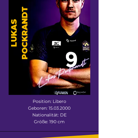
T
L
U
K
A
S
P
O
C
K
R
A
N
D
Position: Libero
Geboren:
15.03.2000
Nationalität: DE
Größe: 190 cm