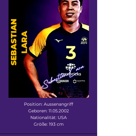
S
E
B
A
S
T
A
N
L
A
R
I
A
Position: Aussenangriff
Geboren:
11.05.2002
Nationalität: USA
Größe: 193 cm