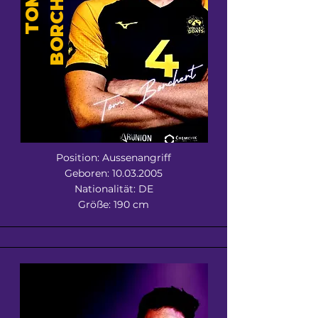
T
T
O
M
B
O
R
C
H
E
R
Position: Aussenangriff
Geboren:
10.03.2005
Nationalität: DE
Größe: 190 cm