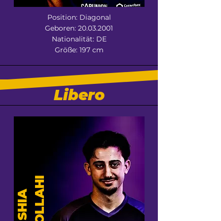
Position: Diagonal
Geboren:
20.03.2001
Nationalität: DE
Größe: 197 cm
Libero
I
A
R
S
H
I
A
F
E
I
Z
O
L
L
A
H